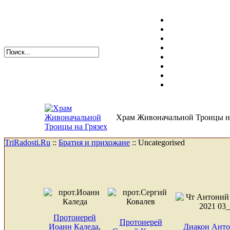
Храм Живоначальной Троицы на
TriRadosti.Ru
::
Братия и прихожане
::
Uncategorised
Протоиерей
Протоиерей
Иоанн Каледа
,
Диакон Ант