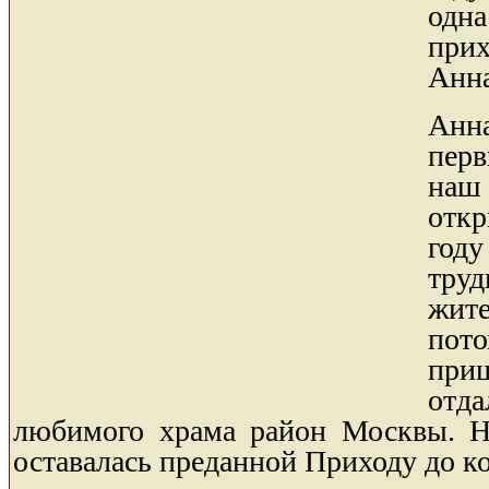
од
при
Анна
Анн
пер
наш
откр
год
труд
жит
пот
при
от
любимого храма район Москвы. Не
оставалась преданной Приходу до к