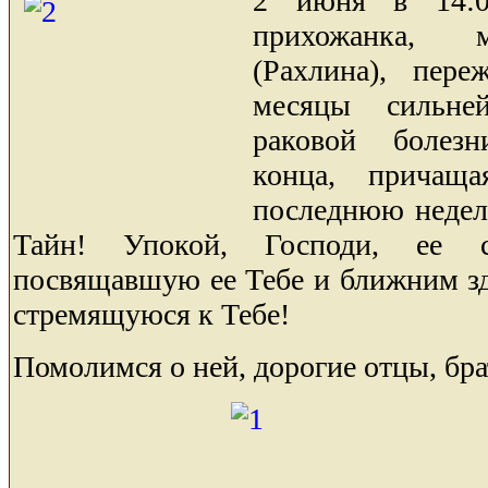
2 июня в 14:0
прихожанка, 
(Рахлина), пер
месяцы сильне
раковой болез
конца, причащ
последнюю неде
Тайн! Упокой, Господи, ее 
посвящавшую ее Тебе и ближним зде
стремящуюся к Тебе!
Помолимся о ней, дорогие отцы, бра