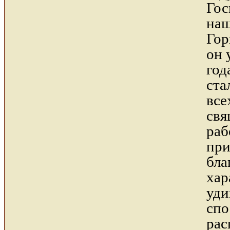
Го
наш
Го
он 
год
ста
в
свя
р
пр
бла
хар
уди
спо
ра