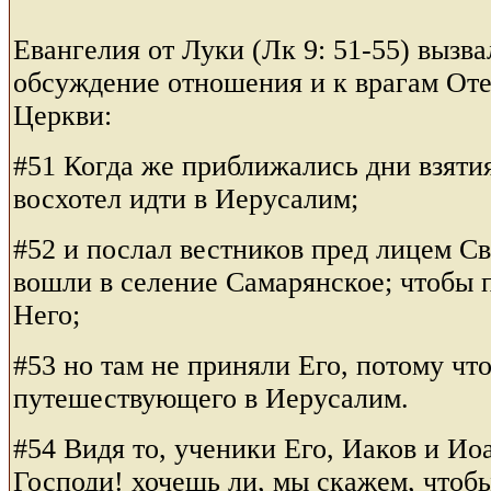
Евангелия от Луки (Лк 9: 51-55) вызв
обсуждение отношения и к врагам Отеч
Церкви:
#51 Когда же приближались дни взятия
восхотел идти в Иерусалим;
#52 и послал вестников пред лицем С
вошли в селение Самарянское; чтобы 
Него;
#53 но там не приняли Его, потому чт
путешествующего в Иерусалим.
#54 Видя то, ученики Его, Иаков и Иоа
Господи! хочешь ли, мы скажем, чтоб