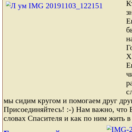
К
з
Е
б
н
Г
Х
Е
ч
р
с
мы сидим кругом и помогаем друг друг
Присоединяйтесь! :-) Нам важно, что 
словах Спасителя и как по ним жить в